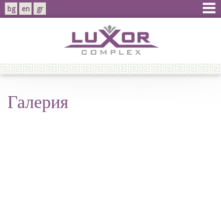
bg
en
gr
Галерия