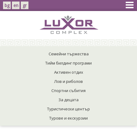
bg
en
gr
Семейни тържества
Тийм билдинг програми
Активен отдих
Лов и риболов
Спортни събития
За децата
Туристически център
Турове и екскурзии