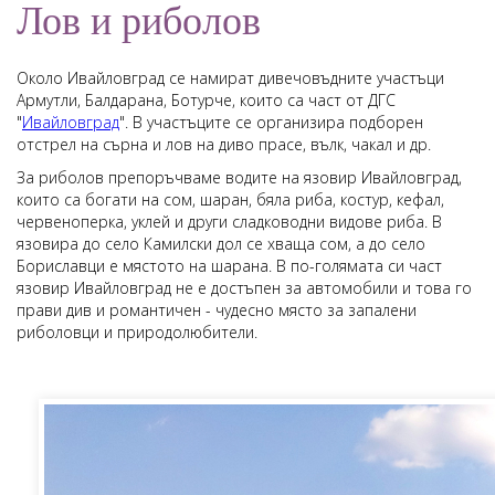
Лов и риболов
Около Ивайловград се намират дивечовъдните участъци
Армутли, Балдарана, Ботурче, които са част от ДГС
"
Ивайловград
". В участъците се организира подборен
отстрел на сърна и лов на диво прасе, вълк, чакал и др.
За риболов препоръчваме водите на язовир Ивайловград,
които са богати на сом, шаран, бяла риба, костур, кефал,
червеноперка, уклей и други сладководни видове риба. В
язовира до село Камилски дол се хваща сом, а до село
Бориславци е мястото на шарана. В по-голямата си част
язовир Ивайловград не е достъпен за автомобили и това го
прави див и романтичен - чудесно място за запалени
риболовци и природолюбители.