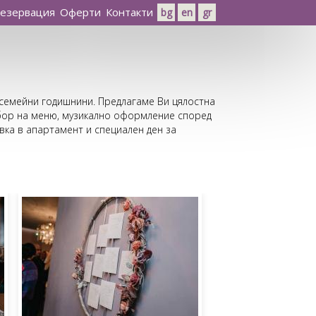
езервация
Оферти
Контакти
bg
en
gr
 семейни годишнини. Предлагаме Ви цялостна
збор на меню, музикално оформление според
вка в апартамент и специален ден за