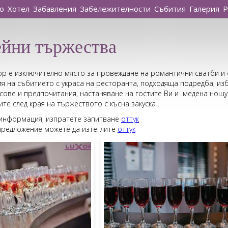
о
Хотел
Забавления
Забележителности
Събития
Галерия
Р
йни тържества
ор е изключително място за провеждане на романтични сватби и
я на събитието с украса на ресторанта, подходяща подредба, и
сове и предпочитания, настаняване на гостите Ви и медена нощу
те след края на тържеството с късна закуска .
 информация, изпратете запитване
оттук
предложение можете да изтеглите
оттук