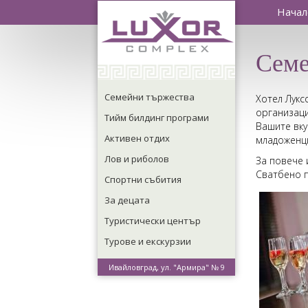
Начал
Семе
Семейни тържества
Хотел Лукс
организаци
Тийм билдинг програми
Вашите вку
Активен отдих
младоженци
Лов и риболов
За повече
Сватбено 
Спортни събития
За децата
Туристически център
Турове и екскурзии
Ивайловград, ул. "Армира" № 9